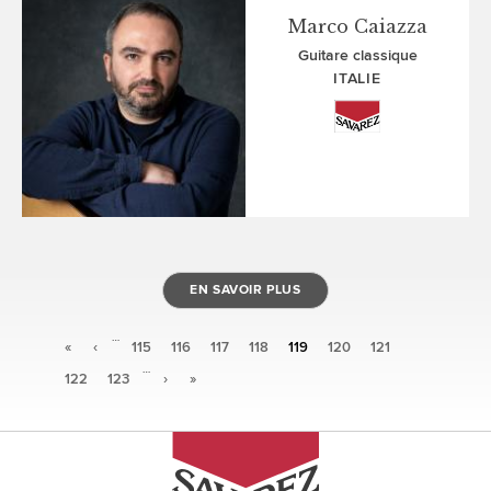
Marco Caiazza
Guitare classique
ITALIE
EN SAVOIR PLUS
…
Pages
«
‹
115
116
117
118
119
120
121
…
122
123
›
»