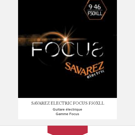
SAVAREZ ELECTRIC FOCUS F50XLL
Guitare électrique
Gamme Focus