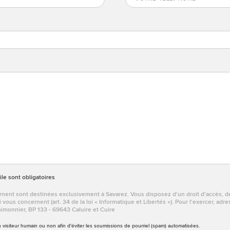
le sont obligatoires
nent sont destinées exclusivement à Savarez. Vous disposez d'un droit d'accès, de 
ous concernent (art. 34 de la loi « Informatique et Libertés »). Pour l'exercer, adr
monnier, BP 133 - 69643 Caluire et Cuire
un visiteur humain ou non afin d'éviter les soumissions de pourriel (spam) automatisées.