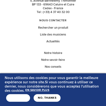
5, Avenue Barthélémy Thimonnier
BP 133 - 69643 Caluire et Cuire
Cedex - France
Tel : (+33) 4 37 40 32 00
NOUS CONTACTER
Rechercher un produit
Liste des musiciens
Actualités
Notre histoire
Notre savoir-faire
Nos conseils
Nous utilisons des cookies pour vous garantir la meilleure
Nos catalogues
expérience sur notre site.Si vous continuez à utiliser ce
dernier, nous considérerons que vous acceptez l'utilisation
des cookies.
EN SAVOIR PLUS
MENTIONS LÉGALES
CONTACT
J'ACCEPTE
NO, THANKS
Copyright © Savarez
Création acti