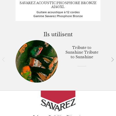
SAVAREZ ACOUSTIC PHOSPHORE BRONZE
SA
A240XL
Guitare acoustique à 12 cordes
Gamme Savarez Phosphore Bronze
Ils utilisent
Tribute to
Sunshine Tribute
to Sunshine