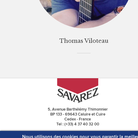
Thomas Viloteau
5, Avenue Barthélémy Thimonnier
BP 133 - 69643 Caluire et Cuire
Cedex - France
Tel : (+33) 4 37 40 32 00
NOUS CONTACTER
Nous utilisons des cookies pour vous garantir la meille