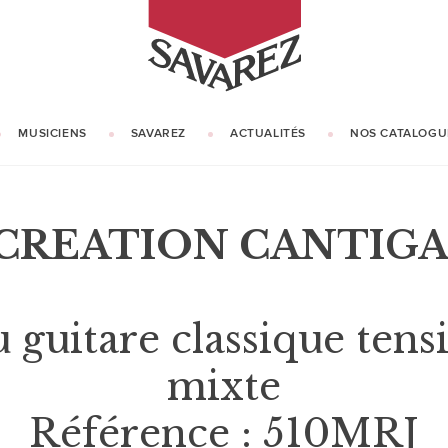
SAVAREZ
MUSICIENS
SAVAREZ
ACTUALITÉS
NOS CATALOGU
NOTRE HISTOIRE
NOTRE SAVOIR-FAIRE
CREATION CANTIG
u guitare classique tens
mixte
Référence : 510MRJ