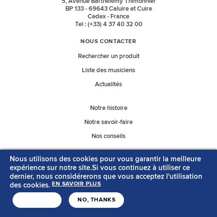
5, Avenue Barthélémy Thimonnier
BP 133 - 69643 Caluire et Cuire
Cedex - France
Tel : (+33) 4 37 40 32 00
NOUS CONTACTER
Rechercher un produit
Liste des musiciens
Actualités
Notre histoire
Notre savoir-faire
Nos conseils
Nous utilisons des cookies pour vous garantir la meilleure
Nos catalogues
expérience sur notre site.Si vous continuez à utiliser ce
dernier, nous considérerons que vous acceptez l'utilisation
des cookies.
EN SAVOIR PLUS
MENTIONS LÉGALES
CONTACT
J'ACCEPTE
NO, THANKS
Copyright © Savarez
Création acti