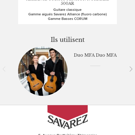
500AR
Guitare classique
G
Gamme aiguës Savarez Alliance (fluoro carbone)
Gamme Basses CORUM
Ils utilisent
Duo MFA Duo MFA