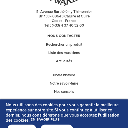
5, Avenue Barthélémy Thimonnier
BP 133 - 69643 Caluire et Cuire
Cedex - France
Tel : (+33) 4 37 40 32 00
NOUS CONTACTER
Rechercher un produit
Liste des musiciens
Actualités
Notre histoire
Notre savoir-faire
Nos conseils
Nous utilisons des cookies pour vous garantir la meilleure
Nos catalogues
expérience sur notre site.Si vous continuez à utiliser ce
dernier, nous considérerons que vous acceptez l'utilisation
des cookies.
EN SAVOIR PLUS
MENTIONS LÉGALES
CONTACT