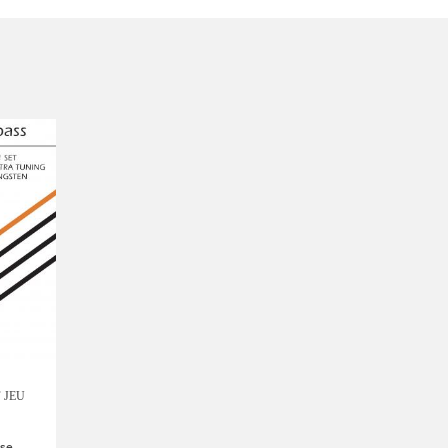
 JEU
se