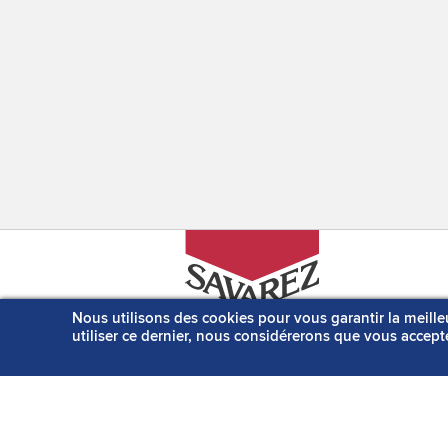
Nous utilisons des cookies pour vous garantir la meille
5, Avenue Barthélémy Thimonnier
utiliser ce dernier, nous considérerons que vous accepte
BP 133 - 69643 Caluire et Cuire
Cedex - France
Tel : (+33) 4 37 40 32 00
NOUS CONTACTER