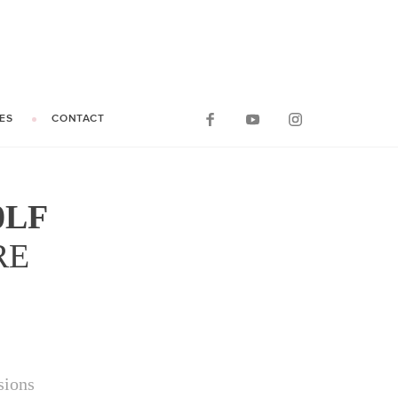
ES
CONTACT
0LF
RE
sions