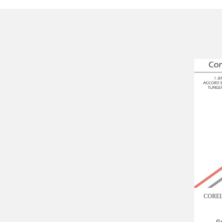
COREL
G