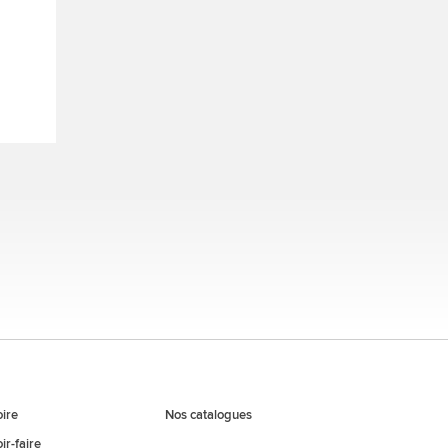
oire
Nos catalogues
ir-faire