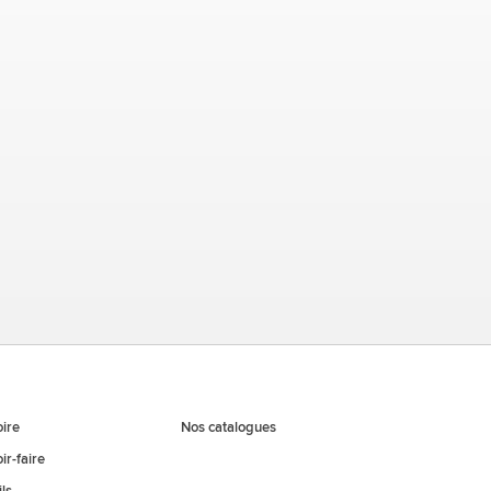
oire
Nos catalogues
ir-faire
ls