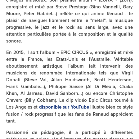
clivages musicaux. Son premier album « ILUNA » (2011),
enregistré et mixé par Steve Prestage (Gino Vannelli, Gary
Moore, Peter Gabriel...) reflète ce qui anime Renaud : le
plaisir de naviguer librement entre le "métal", la musique
progressive, le jazz et le rock au sens large, avec une
attention particulière portée à la composition et la qualité
sonore.
En 2015, il sort l'album « EPIC CIRCUS », enregistré et mixé
entre la France, les Etats-Unis et l'Australie. Véritable
aboutissement artistique, l'album fait intervenir des
musiciens de renommée internationale tels que Virgil
Donati (Steve Vai, Allan Holdsworth, Scott Henderson,
Frank Gambale...), Philippe Saisse (Al Di Meola, Chaka
Khan, Al Jarreau, David Sanborn...) ou encore Christophe
Cravero (Billy Cobham). Le clip vidéo Epic Circus tourné à
Los Angeles et
illustre bien ce style
disponible sur YouTube
fusion / rock progressif que les fans de Renaud apprécient
tant.
Passionné de pédagogie, il a participé à différentes