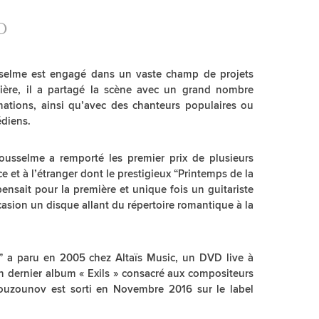
D
sselme est engagé dans un vaste champ de projets
rrière, il a partagé la scène avec un grand nombre
mations, ainsi qu’avec des chanteurs populaires ou
édiens.
ousselme a remporté les premier prix de plusieurs
 et à l’étranger dont le prestigieux “Printemps de la
nsait pour la première et unique fois un guitariste
occasion un disque allant du répertoire romantique à la
” a paru en 2005 chez Altaïs Music, un DVD live à
n dernier album « Exils » consacré aux compositeurs
ouzounov est sorti en Novembre 2016 sur le label