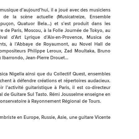
 musique d’aujourd’hui, il a joué avec des musiciens
 de la scène actuelle (Musicatreize, Ensemble
apuçon, Quatuor Bela…) et s’est produit dans les
are de Paris, Moscou, à la Folle Journée de Tokyo, au
tival d’Art Lyrique d’Aix-en-Provence, Musica de
ants, à l’Abbaye de Royaumont, au Novel Hall de
 compositeurs Philippe Leroux, Zad Moultaka, Bruno
x Ibarrondo, Jean-Pierre Drouet…
ica Nigella ainsi que du Collectif Quest, ensembles
achent à défendre créations et répertoires audacieux.
l’activité guitaristique à Paris, il est co-directeur
onal de Guitare Sul Tasto. Rémi Jousselme enseigne en
 Conservatoire à Rayonnement Régional de Tours.
ambriste en Europe, Russie, Asie, une guitare Vicente