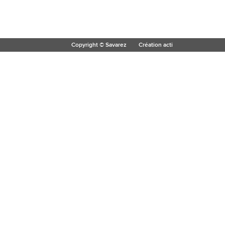
Copyright © Savarez
Création acti