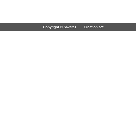
Copyright © Savarez
Création acti