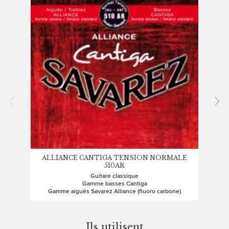
ALLIANCE CANTIGA TENSION NORMALE
ALL
510AR
Guitare classique
Gamme basses Cantiga
G
Gamme aiguës Savarez Alliance (fluoro carbone)
Ils utilisent