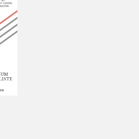
IUM
LISTE
se