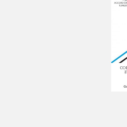
CO
3
G