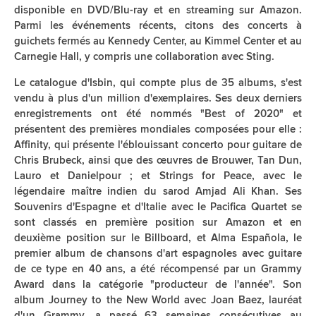
disponible en DVD/Blu-ray et en streaming sur Amazon.
Parmi les événements récents, citons des concerts à
guichets fermés au Kennedy Center, au Kimmel Center et au
Carnegie Hall, y compris une collaboration avec Sting.
Le catalogue d'Isbin, qui compte plus de 35 albums, s'est
vendu à plus d'un million d'exemplaires. Ses deux derniers
enregistrements ont été nommés "Best of 2020" et
présentent des premières mondiales composées pour elle :
Affinity, qui présente l'éblouissant concerto pour guitare de
Chris Brubeck, ainsi que des œuvres de Brouwer, Tan Dun,
Lauro et Danielpour ; et Strings for Peace, avec le
légendaire maître indien du sarod Amjad Ali Khan. Ses
Souvenirs d'Espagne et d'Italie avec le Pacifica Quartet se
sont classés en première position sur Amazon et en
deuxième position sur le Billboard, et Alma Española, le
premier album de chansons d'art espagnoles avec guitare
de ce type en 40 ans, a été récompensé par un Grammy
Award dans la catégorie "producteur de l'année". Son
album Journey to the New World avec Joan Baez, lauréat
d'un Grammy, a passé 63 semaines consécutives au