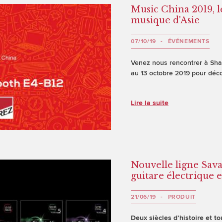
Music China 2019, l
musique d'Asie
07/10/19
ÉVÉNEMENTS
Venez nous rencontrer à Sha
au 13 octobre 2019 pour déco
Lire la suite
Nouvelle ligne Sava
guitare électrique e
21/06/19
PRODUIT
Deux siècles d’histoire et to