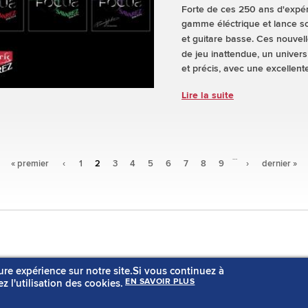
Forte de ces 250 ans d'expéri
gamme éléctrique et lance 
et guitare basse. Ces nouvel
de jeu inattendue, un univers 
et précis, avec une excellen
Lire la suite
…
« premier
‹
1
2
3
4
5
6
7
8
9
›
dernier »
Rechercher un produit
Notre hist
ure expérience sur notre site.Si vous continuez à
Liste des musiciens
Notre savo
z l'utilisation des cookies.
EN SAVOIR PLUS
Actualités
Nos consei