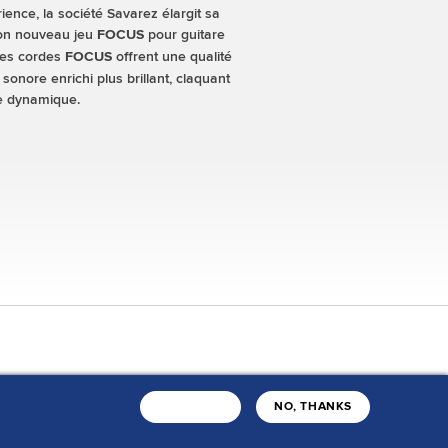
ence, la société Savarez élargit sa
son nouveau jeu
pour guitare
FOCUS
les cordes
offrent une qualité
FOCUS
sonore enrichi plus brillant, claquant
te dynamique.
oire
Nos catalogues
J'ACCEPTE
NO, THANKS
ir-faire
ls