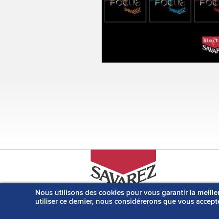
Pages
Nous utilisons des cookies pour vous garantir la meille
5, Avenue Barthélémy Thimonnier
utiliser ce dernier, nous considérerons que vous accepte
BP 133 - 69643 Caluire et Cuire
Cedex - France