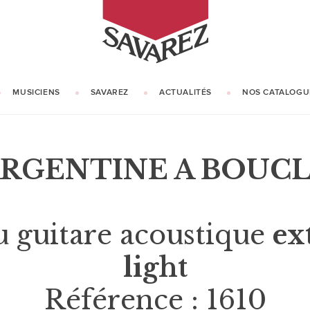
SAVAREZ
MUSICIENS
SAVAREZ
ACTUALITÉS
NOS CATALOGU
NOTRE HISTOIRE
NOTRE SAVOIR-FAIRE
RGENTINE A BOUC
u guitare acoustique
ex
light
Référence : 1610