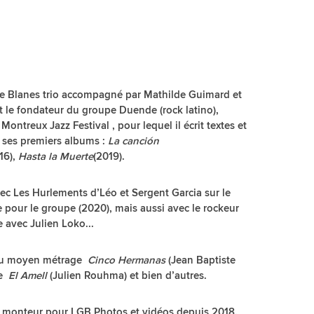
e Blanes trio accompagné par Mathilde Guimard et
t le fondateur du groupe Duende (rock latino),
treux Jazz Festival , pour lequel il écrit textes et
e ses premiers albums :
La canción
16),
Hasta la Muerte
(2019).
c Les Hurlements d’Léo et Sergent Garcia sur le
 pour le groupe (2020), mais aussi avec le rockeur
e avec Julien Loko...
e du moyen métrage
Cinco Hermanas
(Jean Baptiste
ge
El Amell
(Julien Rouhma) et bien d’autres.
et monteur pour LGB Photos et vidéos depuis 2018.