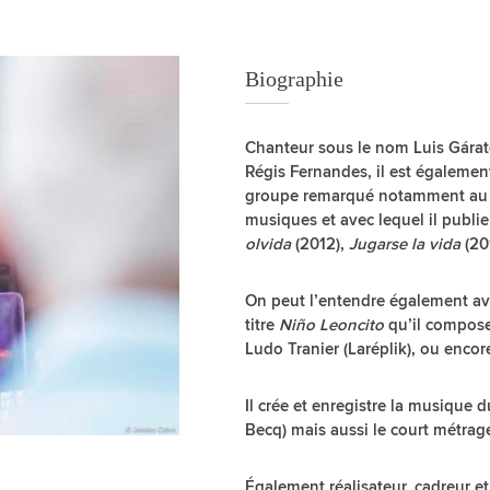
Biographie
Chanteur sous le nom Luis Gárat
Régis Fernandes, il est égalemen
groupe remarqué notamment au Mon
musiques et avec lequel il publi
olvida
(2012),
Jugarse la vida
(20
On peut l’entendre également ave
titre
Niño Leoncito
qu’il compose
Ludo Tranier (Laréplik), ou encor
Il crée et enregistre la musiqu
Becq) mais aussi le court métra
Également réalisateur, cadreur 