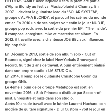
HELDERS FAMILY avec laquelle il fera la première partie
d'Alpha Blondy au festival Musico'pluriel à Charnay. En
2007, il devient le guitariste lead du "SOLAR SYSTEM",
groupe d'ALPHA BLONDY, et parcourt les scènes du monde
entier. En 2010 un de ses projets voit enfin le jour : NUDJE,
groupe pop rock, avec la sortie du premier EP : "The Inside".
Il compose, enregistre, mixe et masterise cet album. En
2012, il travaille avec la chanteuse JOE BEL aux influences
hip hop folk.
En Décembre 2013, sortie de son album solo « Out of
Bounds », signé chez le label New-Yorkais Grooveyard
Record, fruit de 2 ans de travail. Album entièrement réalisé
dans son propre studio « LM STUDIO ».
En 2014, Il remplace le guitariste Christophe Godin du
groupe GNô.
Le 4ème album de ce groupe Metal/pop est sorti en
novembre 2016, « Sick Princess » distibué par Season-of-
mist. Enregistré et mixé dans son studio.
Après 10 ans de travail avec le luthier Laurent Huchard, son
modèle de guitare signature « Djul Custom » voit le jour en