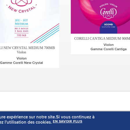
CORELLI CANTIGA MEDIUM 900MB
Violon
LI NEW CRYSTAL MEDIUM 700MB
Gamme Corelli Cantiga
Violon
Violon
Gamme Corelli New Crystal
Rechercher un produit
Notre hist
ure expérience sur notre site.Si vous continuez à
Liste des musiciens
Notre savo
z l'utilisation des cookies.
EN SAVOIR PLUS
Actualités
Nos consei