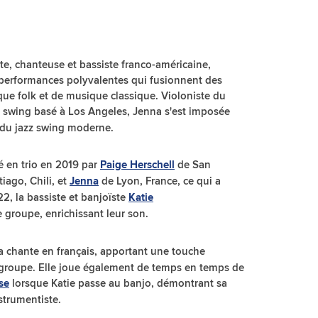
e, chanteuse et bassiste franco-américaine,
performances polyvalentes qui fusionnent des
ue folk et de musique classique. Violoniste du
zz swing basé à Los Angeles, Jenna s'est imposée
 du jazz swing moderne.
é en trio en 2019 par
de San
Paige Herschell
iago, Chili, et
de Lyon, France, ce qui a
Jenna
2, la bassiste et banjoïste
Katie
e groupe, enrichissant leur son.
a chante en français, apportant une touche
 groupe. Elle joue également de temps en temps de
lorsque Katie passe au banjo, démontrant sa
se
strumentiste.