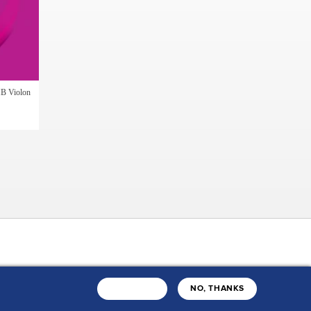
 Violon
oire
Nos catalogues
J'ACCEPTE
NO, THANKS
ir-faire
ls