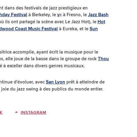
t dans des festivals de jazz prestigieux en
à Berkeley, le
c à Fresno, le
hday Festival
v
Jazz Bash
ù ils ont partagé la scène avec Le Jazz Hot), le
Hot
à Eureka, et le
dwood Coast Music Festival
Sun
rice accomplie, ayant écrit la musique pour le
us, elle joue de la basse dans le groupe de rock
Thou
é à exceller dans divers genres musicaux.
ntinue d'évoluer, avec
prêt à atteindre de
San Lyon
joie du jazz swing à des publics du monde entier.
K
INSTAGRAM