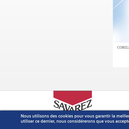
COREL
Nous utilisons des cookies pour vous garantir la meille
5, Avenue Barthélémy Thimonnier
utiliser ce dernier, nous considérerons que vous accepte
BP 133 - 69643 Caluire et Cuire
Cedex - France