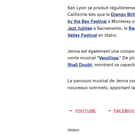
San Lyon se produit régulièremen
Californie tels que le
Django Birt
à Monterey (o
by the Bay Festival
à Sacramento, le
Jazz Jubilee
Re
en Idaho.
Valley Festival
Jenna est également une composit
conte musical "
." De pl
Vassilissa
, montrant sa capacit
Shall Doubt
Le parcours musical de Jenna co
nouveaux sommets, apportant la 
YOUTUBE
FACEBOO
Violon