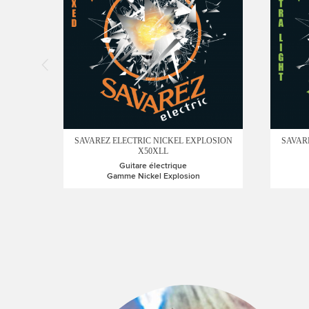
SAVAREZ ELECTRIC NICKEL EXPLOSION
SAVAR
X50XLL
Guitare électrique
Gamme Nickel Explosion