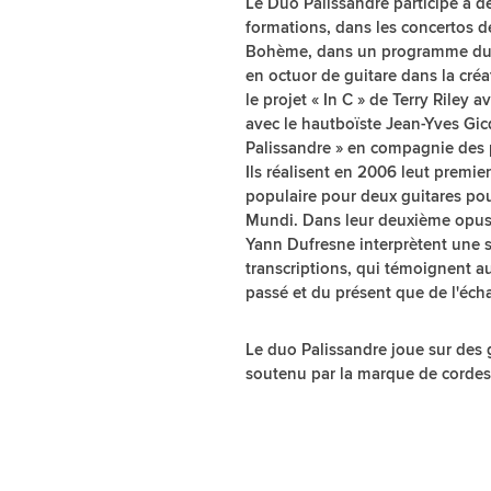
Le Duo Palissandre participe à d
formations, dans les concertos de
Bohème, dans un programme du XI
en octuor de guitare dans la cré
le projet « In C » de Terry Riley 
avec le hautboïste Jean-Yves Gic
Palissandre » en compagnie des 
Ils réalisent en 2006 leut premie
populaire pour deux guitares pou
Mundi. Dans leur deuxième opus “
Yann Dufresne interprètent une 
transcriptions, qui témoignent au
passé et du présent que de l'éch
Le duo Palissandre joue sur des 
soutenu par la marque de cordes