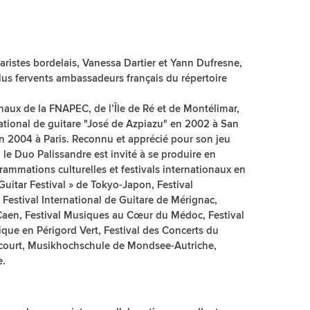
ristes bordelais, Vanessa Dartier et Yann Dufresne,
plus fervents ambassadeurs français du répertoire
naux de la FNAPEC, de l’Île de Ré et de Montélimar,
national de guitare "José de Azpiazu" en 2002 à San
n 2004 à Paris. Reconnu et apprécié pour son jeu
e, le Duo Palissandre est invité à se produire en
ammations culturelles et festivals internationaux en
 Guitar Festival » de Tokyo-Japon, Festival
, Festival International de Guitare de Mérignac,
aen, Festival Musiques au Cœur du Médoc, Festival
ique en Périgord Vert, Festival des Concerts du
ricourt, Musikhochschule de Mondsee-Autriche,
e.