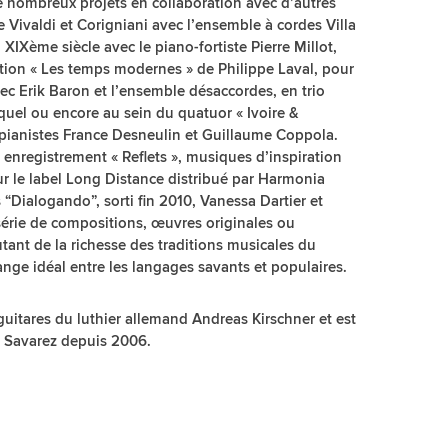
e nombreux projets en collaboration avec d’autres
 Vivaldi et Corigniani avec l’ensemble à cordes Villa
Xème siècle avec le piano-fortiste Pierre Millot,
ation « Les temps modernes » de Philippe Laval, pour
avec Erik Baron et l’ensemble désaccordes, en trio
quel ou encore au sein du quatuor « Ivoire &
pianistes France Desneulin et Guillaume Coppola.
r enregistrement « Reflets », musiques d’inspiration
r le label Long Distance distribué par Harmonia
Dialogando”, sorti fin 2010, Vanessa Dartier et
série de compositions, œuvres originales ou
tant de la richesse des traditions musicales du
ange idéal entre les langages savants et populaires.
guitares du luthier allemand Andreas Kirschner et est
 Savarez depuis 2006.