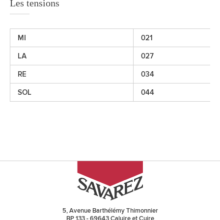
Les tensions
MI
021
LA
027
RE
034
SOL
044
5, Avenue Barthélémy Thimonnier
BP 133 - 69643 Caluire et Cuire